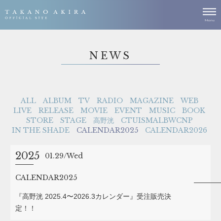
NEWS
ALL
ALBUM
TV
RADIO
MAGAZINE
WEB
LIVE
RELEASE
MOVIE
EVENT
MUSIC
BOOK
STORE
STAGE
高野洸
CTUISMALBWCNP
IN THE SHADE
CALENDAR2025
CALENDAR2026
2025
01.29
Wed
CALENDAR2025
『高野洸 2025.4〜2026.3カレンダー』受注販売決
定！！