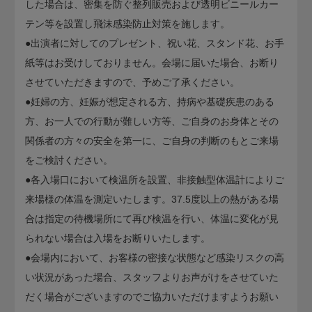
した場合は、密集を防ぐ整列販売および透明ビニールカー
テン等を設置し飛沫感染防止対策を施します。
●出演者に対してのプレゼント、祝い花、スタンド花、お手
紙等はお受けしておりません。会場に届いた場合、お断り
させていただきますので、予めご了承ください。
●妊婦の方、妊娠が想定される方、持病や基礎疾患のある
方、お一人での行動が難しい方等、ご自身のお身体とその
関係者の方々の安全を第一に、ご自身の判断のもとご来場
をご検討ください。
●各入場口において検温所を設置、非接触型体温計によりご
来場様の体温を測定いたします。37.5度以上の熱がある場
合は指定の待機場所にて再び検温を行い、体温に変化が見
られない場合は入場をお断りいたします。
●会場内において、お客様の密接な状態など感染リスクの高
い状況があった場合、スタッフよりお声がけをさせていた
だく場合がございますのでご協力いただけますようお願い