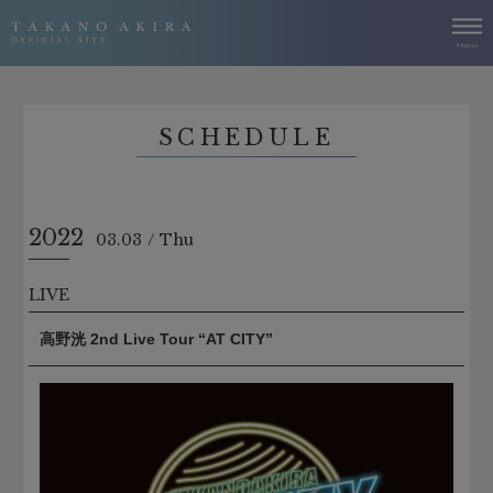
SCHEDULE
2022
03.03
Thu
LIVE
高野洸 2nd Live Tour “AT CITY”