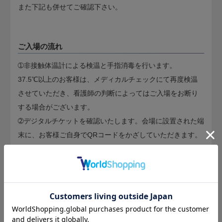
また下記も併せてご確認下さい。
ご入場の流れ
➀非接触体温計による検温と手指消毒を行います。
37.5℃以上のお客様は、メディカルチェックにて再度検温
させていただき、看護師の判断によってはご入場をお断り
する場合がございます。
➁デジタルチケットを確認いたします。会場に設置された端
末に、お客様ご自身でQRコードをかざしていただきます。
ご来場者様へのお願い
●厚生労働省より、リリースされました新型コロナウイルス
接触確認アプリ(COCOA) COVID-19 Contact-Confirming Ap
plication の登録を推奨いたします。