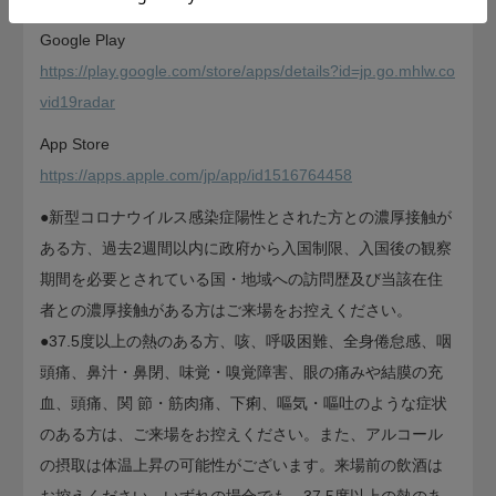
Google Play
https://play.google.com/store/apps/details?id=jp.go.mhlw.co
vid19radar
App Store
https://apps.apple.com/jp/app/id1516764458
●新型コロナウイルス感染症陽性とされた方との濃厚接触が
ある方、過去2週間以内に政府から入国制限、入国後の観察
期間を必要とされている国・地域への訪問歴及び当該在住
者との濃厚接触がある方はご来場をお控えください。
●37.5度以上の熱のある方、咳、呼吸困難、全身倦怠感、咽
頭痛、鼻汁・鼻閉、味覚・嗅覚障害、眼の痛みや結膜の充
血、頭痛、関 節・筋肉痛、下痢、嘔気・嘔吐のような症状
のある方は、ご来場をお控えください。また、アルコール
の摂取は体温上昇の可能性がございます。来場前の飲酒は
お控えください。いずれの場合でも、37.5度以上の熱のあ