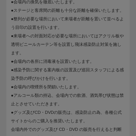
●会場内の換気を徹底いたします。
●ステージと客席間の距離も十分な距離を確保いたします。
●整列が必要な場所において来場者が距離を置いて並べるよ
う目印の設置を行います。
●来場者への対面対応が必要な場所においてはアクリル板や
透明ビニールカーテン等を設置し飛沫感染防止対策を施し
ます。
●会場内の各所に消毒液を設置いたします。
●感染予防に関する案内板の設置及び巡回スタッフによる感
染予防の呼びかけを行います。
●会場内の喫煙所を閉鎖いたします。
●アルコール類の持込、会場内での飲酒、酒気帯び状態は禁
止とさせていただきます。
●グッズ及びCD・DVDの販売は、感染防止の為、各種公式
サイトからのご購入を推奨いたします。
会場内外でのグッズ及び CD・DVD の販売を行えると判断