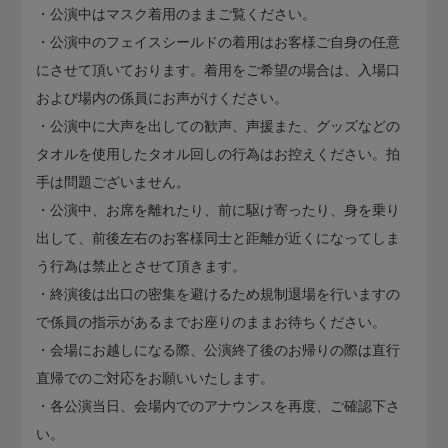
・公演中はマスク着用のままご覧ください。
・公演中のフェイスシールドの着用はお客様ご自身の任意
にさせて頂いております。着用をご希望の場合は、入場口
および場内の係員にお声がけください。
・公演中に大声を出しての歓声、声援また、グッズなどの
タオルを使用したタオル回しの行為はお控えください。拍
手は問題ございません。
・公演中、お席を離れたり、前に駆け寄ったり、身を乗り
出して、前後左右のお客様同士と距離が近くになってしま
う行為は禁止とさせて頂きます。
・終演後は出口の密集を避けるため規制退場を行いますの
で係員の指示があるまでお座りのままお待ちください。
・会場にお越しになる際、公演終了後のお帰りの際は直行
直帰でのご対応をお願いいたします。
・各公演当日、会場内でのアナウンスを再度、ご確認下さ
い。