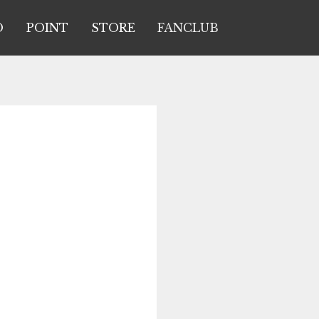
O
POINT
STORE
FANCLUB