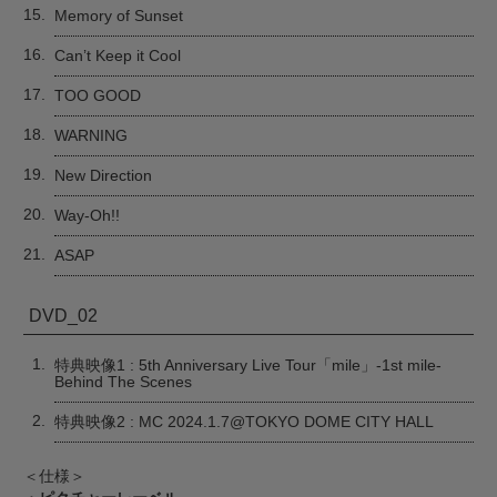
15.
Memory of Sunset
16.
Can’t Keep it Cool
17.
TOO GOOD
18.
WARNING
19.
New Direction
20.
Way-Oh!!
21.
ASAP
DVD_02
1.
特典映像1 : 5th Anniversary Live Tour「mile」-1st mile-
Behind The Scenes
2.
特典映像2 : MC 2024.1.7@TOKYO DOME CITY HALL
＜仕様＞