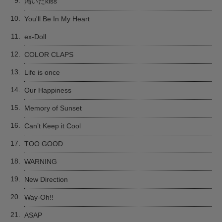
9.
渇いたkiss
10.
You'll Be In My Heart
11.
ex-Doll
12.
COLOR CLAPS
13.
Life is once
14.
Our Happiness
15.
Memory of Sunset
16.
Can’t Keep it Cool
17.
TOO GOOD
18.
WARNING
19.
New Direction
20.
Way-Oh!!
21.
ASAP