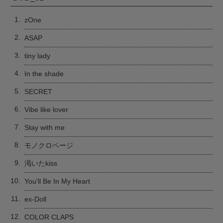
1.
zOne
2.
ASAP
3.
tiny lady
4.
In the shade
5.
SECRET
6.
Vibe like lover
7.
Stay with me
8.
モノクロページ
9.
渇いたkiss
10.
You'll Be In My Heart
11.
ex-Doll
12.
COLOR CLAPS