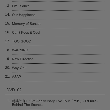
13.
Life is once
14.
Our Happiness
15.
Memory of Sunset
16.
Can’t Keep it Cool
17.
TOO GOOD
18.
WARNING
19.
New Direction
20.
Way-Oh!!
21.
ASAP
DVD_02
1.
特典映像1 : 5th Anniversary Live Tour「mile」-1st mile-
Behind The Scenes