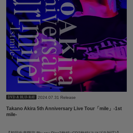
2024.07.31 Release
DVD & BLU-RAY
Takano Akira 5th Anniversary Live Tour「mile」-1st
mile-
【初回生産限定 Blu-ray Disc2枚組+CD2枚組(スマプラ対応)】