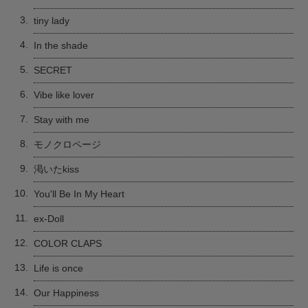
3.
tiny lady
4.
In the shade
5.
SECRET
6.
Vibe like lover
7.
Stay with me
8.
モノクロページ
9.
渇いたkiss
10.
You'll Be In My Heart
11.
ex-Doll
12.
COLOR CLAPS
13.
Life is once
14.
Our Happiness