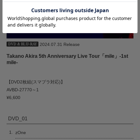
2024.07.31 Release
DVD & BLU-RAY
Takano Akira 5th Anniversary Live Tour「mile」-1st
mile-
【DVD2枚組(スマプラ対応)】
AVBD-27770～1
¥6,600
DVD_01
1.
zOne