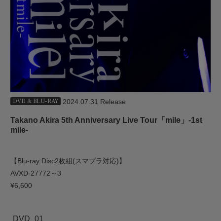
2024.07.31 Release
DVD & BLU-RAY
Takano Akira 5th Anniversary Live Tour「mile」-1st
mile-
【Blu-ray Disc2枚組(スマプラ対応)】
AVXD-27772～3
¥6,600
DVD_01