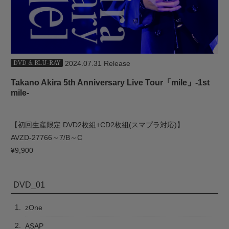
2024.07.31 Release
DVD & BLU-RAY
Takano Akira 5th Anniversary Live Tour「mile」-1st
mile-
【初回生産限定 DVD2枚組+CD2枚組(スマプラ対応)】
AVZD-27766～7/B～C
¥9,900
DVD_01
1.
zOne
2.
ASAP