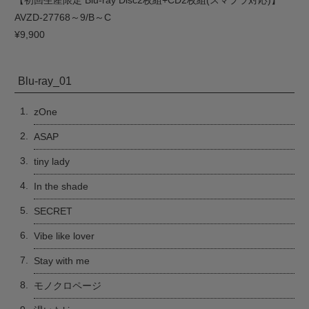
AVZD-27768～9/B～C
¥9,900
Blu-ray_01
1.
zOne
2.
ASAP
3.
tiny lady
4.
In the shade
5.
SECRET
6.
Vibe like lover
7.
Stay with me
8.
モノクロページ