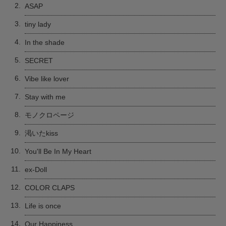
2.
ASAP
3.
tiny lady
4.
In the shade
5.
SECRET
6.
Vibe like lover
7.
Stay with me
8.
モノクロページ
9.
渇いたkiss
10.
You'll Be In My Heart
11.
ex-Doll
12.
COLOR CLAPS
13.
Life is once
14.
Our Happiness