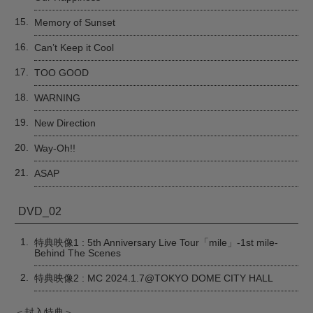
15.
Memory of Sunset
16.
Can’t Keep it Cool
17.
TOO GOOD
18.
WARNING
19.
New Direction
20.
Way-Oh!!
21.
ASAP
DVD_02
1.
特典映像1 : 5th Anniversary Live Tour「mile」-1st mile-
Behind The Scenes
2.
特典映像2 : MC 2024.1.7@TOKYO DOME CITY HALL
＜封入特典＞