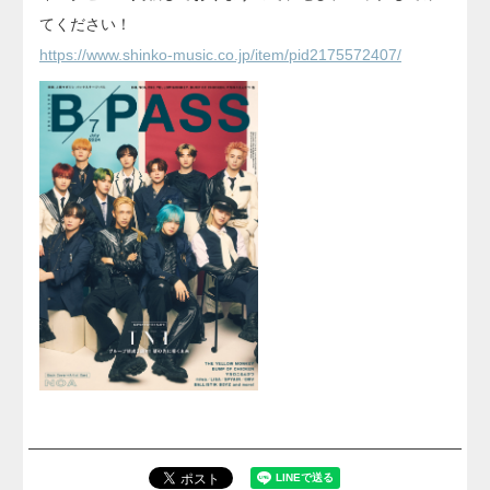
てください！
https://www.shinko-music.co.jp/item/pid2175572407/