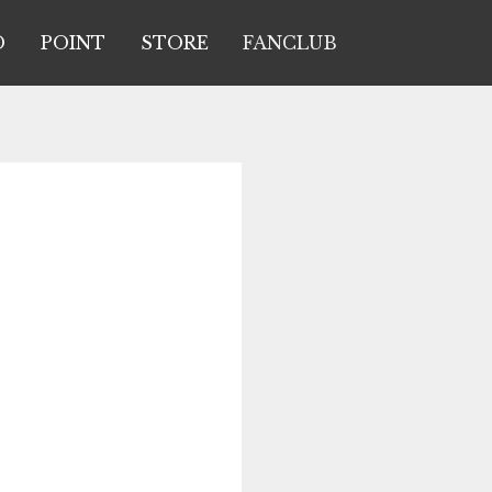
O
POINT
STORE
FANCLUB