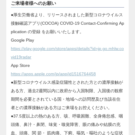
ご来場者様へのお願い
●厚生労働省より、リリースされました新型コロナウイルス
接触確認アプリ(COCOA) COVID-19 Contact-Confirming Ap
plication の登録 をお願いいたします。
Google Play
https://play.google.com/store/apps/details?id=jp.go.mhlw.co
vid19radar
App Store
https://apps.apple.com/jp/app/id1516764458
●新型コロナウイルス感染症陽性とされた方との濃厚接触が
ある方、過去2週間以内に政府から入国制限、入国後の観察
期間を必要とされている国・地域への訪問歴及び当該在住
者との濃厚接触がある方はご来場をお控えください。
●37.5度以上の熱のある方、咳、呼吸困難、全身倦怠感、咽
頭痛、鼻汁・鼻閉、味覚・嗅覚障害、眼の痛みや結膜の充
血、頭痛、関 節・ 筋肉痛、下痢、嘔気・嘔吐のような症状