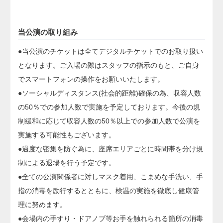
当公演の取り組み
●当公演のチケットは全てデジタルチケットでのお取り扱い
となります。ご入場の際はスタッフの指示のもと、ご自身
でスマートフォンの操作をお願いいたします。
●ソーシャルディスタンス(社会的距離)確保の為、収容人数
の50％での参加人数で実施を予定しております。今後の規
制緩和に応じて収容人数の50％以上での参加人数で公演を
実施する可能性もございます。
●過度な密集を防ぐ為に、座席エリアごとに時間帯を分け規
制による退場を行う予定です。
●全ての公演関係者に対しマスク着用、こまめな手洗い、手
指の消毒を励行するとともに、検温の実施を徹底し健康管
理に努めます。
●会場内の手すり・ドアノブ等お手を触れられる箇所の消毒