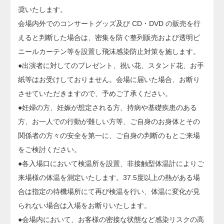
奨いたします。
会場内外でのコンサートグッズ及び CD・DVD の販売を行
えると判断した場合は、密集を防ぐ整列販売および透明ビ
ニールカーテン等を設置し飛沫感染防止対策を施します。
●出演者に対してのプレゼント、祝い花、スタンド花、お手
紙等はお受けしておりません。会場に届いた場合、お断り
させていただきますので、予めご了承ください。
●妊婦の方、妊娠が想定される方、持病や基礎疾患のある
方、お一人での行動が難しい方等、ご自身のお身体とその
関係者の方々の安全を第一に、ご自身の判断のもとご来場
をご検討ください。
●各入場口において検温所を設置、非接触型体温計によりご
来場様の体温を測定いたします。37.5度以上の熱がある場
合は指定の待機場所にて再び検温を行い、体温に変化が見
られない場合は入場をお断りいたします。
●会場内において、お客様の密接な状態など感染リスクの高