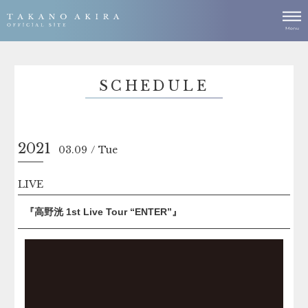
SCHEDULE
2021
03.09
Tue
LIVE
『高野洸 1st Live Tour “ENTER”』